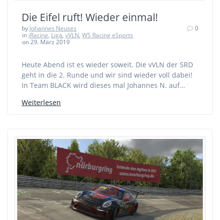
Die Eifel ruft! Wieder einmal!
by
Johannes Neuses
0
in
iRacing
,
Liga
,
vVLN
,
WS Racing eSports
on 29. März 2019
Heute Abend ist es wieder soweit. Die vVLN der SRD
geht in die 2. Runde und wir sind wieder voll dabei!
In Team BLACK wird dieses mal Johannes N. auf…
Weiterlesen