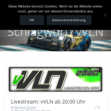
Zum
Diese Website benutzt Cookies. Wenn du die Website weiter
Inhalt
nutzt, gehen wir von deinem Einverständnis aus.
springen
OK
Datenschutzerklärung
Schlagwort:
vVLN
Livestream: vVLN ab 20:00 Uhr
by
Michael Fischer
0
in
iRacing
,
WS Racing eSports