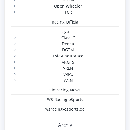
Open Wheeler
TCR
iRacing Official
Liga
Class C
Densu
DGTM
Esia-Endurance
VRGTS
VRLN
VRPC
vVLN
Simracing News
WS Racing eSports
wsracing-esports.de
Archiv